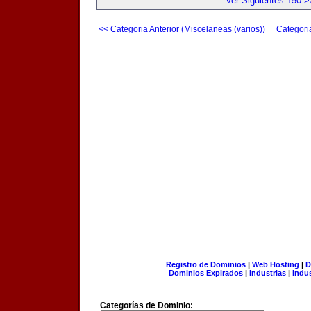
Ver Siguientes 150 >
<< Categoria Anterior (Miscelaneas (varios))
Categori
Registro de Dominios
|
Web Hosting
|
D
Dominios Expirados
|
Industrias
|
Indu
Categorías de Dominio: