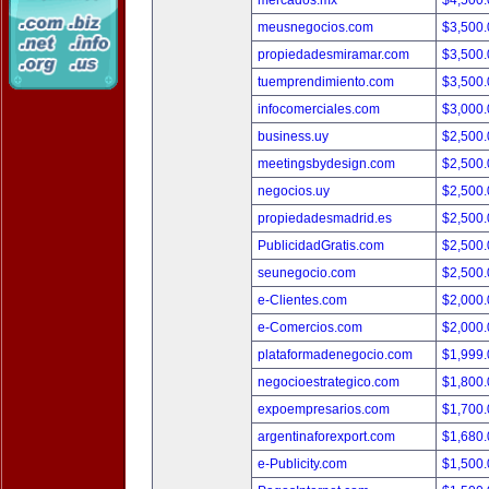
mercados.mx
$4,500
meusnegocios.com
$3,500
propiedadesmiramar.com
$3,500
tuemprendimiento.com
$3,500
infocomerciales.com
$3,000
business.uy
$2,500
meetingsbydesign.com
$2,500
negocios.uy
$2,500
propiedadesmadrid.es
$2,500
PublicidadGratis.com
$2,500
seunegocio.com
$2,500
e-Clientes.com
$2,000
e-Comercios.com
$2,000
plataformadenegocio.com
$1,999
negocioestrategico.com
$1,800
expoempresarios.com
$1,700
argentinaforexport.com
$1,680
e-Publicity.com
$1,500