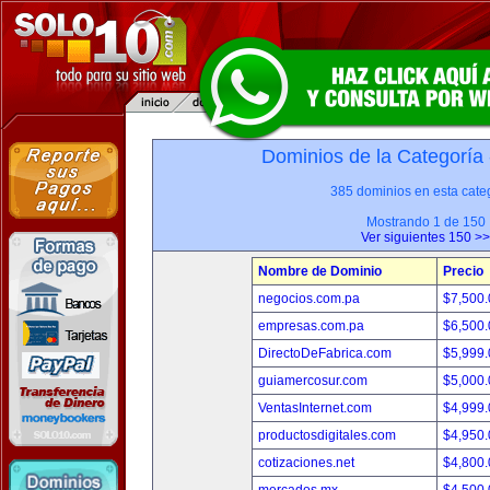
Dominios de la Categoría
385 dominios en esta categ
Mostrando 1 de 150
Ver siguientes 150 >>
Nombre de Dominio
Precio
negocios.com.pa
$7,500
empresas.com.pa
$6,500
DirectoDeFabrica.com
$5,999
guiamercosur.com
$5,000
VentasInternet.com
$4,999
productosdigitales.com
$4,950
cotizaciones.net
$4,800