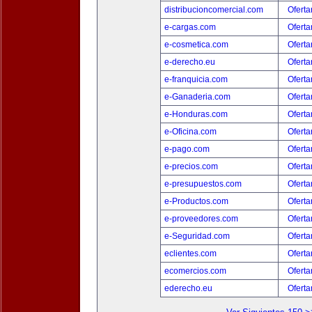
distribucioncomercial.com
Oferta
e-cargas.com
Oferta
e-cosmetica.com
Oferta
e-derecho.eu
Oferta
e-franquicia.com
Oferta
e-Ganaderia.com
Oferta
e-Honduras.com
Oferta
e-Oficina.com
Oferta
e-pago.com
Oferta
e-precios.com
Oferta
e-presupuestos.com
Oferta
e-Productos.com
Oferta
e-proveedores.com
Oferta
e-Seguridad.com
Oferta
eclientes.com
Oferta
ecomercios.com
Oferta
ederecho.eu
Oferta