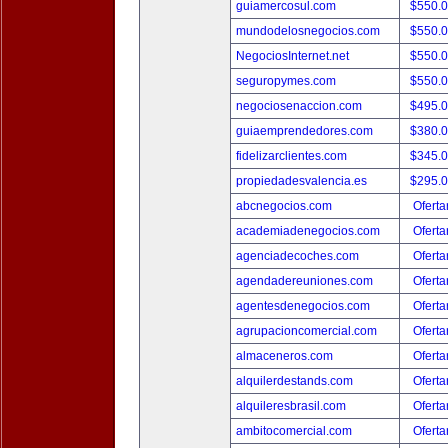
guiamercosul.com
$550.
mundodelosnegocios.com
$550.
NegociosInternet.net
$550.
seguropymes.com
$550.
negociosenaccion.com
$495.
guiaemprendedores.com
$380.
fidelizarclientes.com
$345.
propiedadesvalencia.es
$295.
abcnegocios.com
Oferta
academiadenegocios.com
Oferta
agenciadecoches.com
Oferta
agendadereuniones.com
Oferta
agentesdenegocios.com
Oferta
agrupacioncomercial.com
Oferta
almaceneros.com
Oferta
alquilerdestands.com
Oferta
alquileresbrasil.com
Oferta
ambitocomercial.com
Oferta