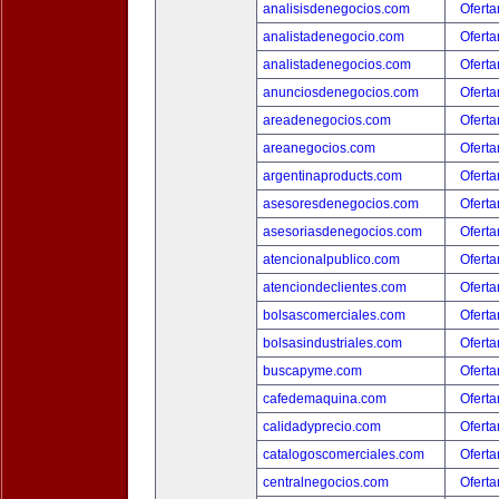
analisisdenegocios.com
Oferta
analistadenegocio.com
Oferta
analistadenegocios.com
Oferta
anunciosdenegocios.com
Oferta
areadenegocios.com
Oferta
areanegocios.com
Oferta
argentinaproducts.com
Oferta
asesoresdenegocios.com
Oferta
asesoriasdenegocios.com
Oferta
atencionalpublico.com
Oferta
atenciondeclientes.com
Oferta
bolsascomerciales.com
Oferta
bolsasindustriales.com
Oferta
buscapyme.com
Oferta
cafedemaquina.com
Oferta
calidadyprecio.com
Oferta
catalogoscomerciales.com
Oferta
centralnegocios.com
Oferta