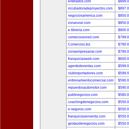
eAfiliados.com
$899.
incubadoradeproyectos.com
$897.
negociosamerica.com
$850.
zonarural.com
$850.
e-libreria.com
$800.
comercioenred.com
$799.
Comercios.biz
$790.
zonaempresarial.com
$790.
franquiciasweb.com
$600.
agentedeventas.com
$599.
clubimportadores.com
$599.
entrenamientocomercial.com
$590.
repuestosautomotor.com
$590.
publinegocios.com
$580.
coachingdenegocios.com
$550.
e-seguros.com
$550.
franquiciasenventa.com
$550.
gestaodenegocios.com
$550.