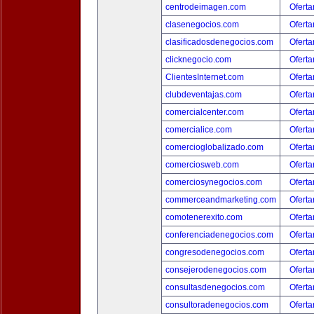
centrodeimagen.com
Oferta
clasenegocios.com
Oferta
clasificadosdenegocios.com
Oferta
clicknegocio.com
Oferta
ClientesInternet.com
Oferta
clubdeventajas.com
Oferta
comercialcenter.com
Oferta
comercialice.com
Oferta
comercioglobalizado.com
Oferta
comerciosweb.com
Oferta
comerciosynegocios.com
Oferta
commerceandmarketing.com
Oferta
comotenerexito.com
Oferta
conferenciadenegocios.com
Oferta
congresodenegocios.com
Oferta
consejerodenegocios.com
Oferta
consultasdenegocios.com
Oferta
consultoradenegocios.com
Oferta