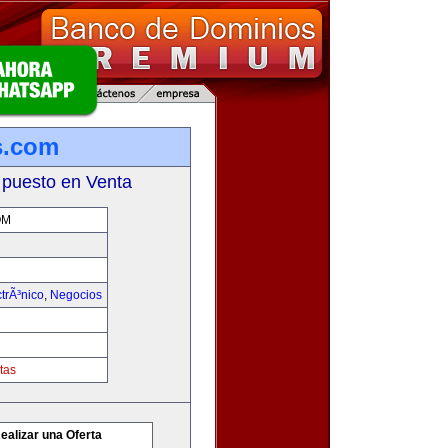
es.com
 puesto en Venta
OM
trÃ³nico
,
Negocios
tas
ealizar una Oferta