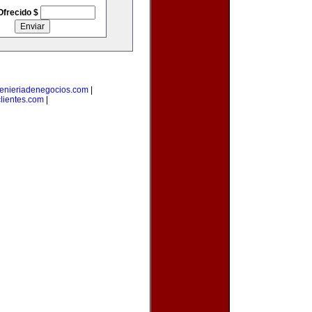
Ofrecido $
enieriadenegocios.com
|
lientes.com
|