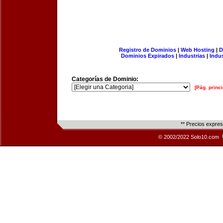
Registro de Dominios
|
Web Hosting
|
D
Dominios Expirados
|
Industrias
|
Indu
Categorías de Dominio:
[Pág. princi
** Precios expre
© 2002/2022 Solo10.com