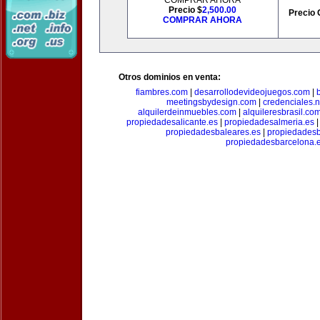
COMPRAR AHORA
Precio $
2,500.00
Precio 
COMPRAR AHORA
Otros dominios en venta:
fiambres.com
|
desarrollodevideojuegos.com
|
meetingsbydesign.com
|
credenciales.n
alquilerdeinmuebles.com
|
alquileresbrasil.co
propiedadesalicante.es
|
propiedadesalmeria.es
propiedadesbaleares.es
|
propiedadesb
propiedadesbarcelona.