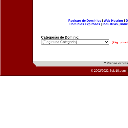
Registro de Dominios
|
Web Hosting
|
D
Dominios Expirados
|
Industrias
|
Indu
Categorías de Dominio:
[Pág. princi
** Precios expre
© 2002/2022 Solo10.com