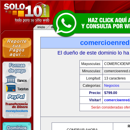
comercioenre
El dueño de este dominio lo ha
Mayusculas:
COMERCIOEN
Minusculas:
comercioenred.
Longitud:
13 caracteres
Categorias:
Negocios
Precio:
$799.00
Visitar!
comercioenred
Serán consideradas ofer
R