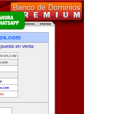
ios.com
 puesto en Venta
OCIOS.COM
s.com
a!
os.com
tas