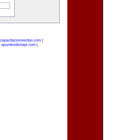
capacitacionventas.com
|
|
apuntesdeviaje.com
|