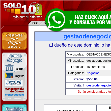
gestaodenegoci
El dueño de este dominio lo ha
Mayusculas:
GESTAODENEGO
Minusculas:
gestaodenegocio
Longitud:
16 caracteres
Categorias:
Negocios
Precio:
$550.00
Visitar!
gestaodenegoci
Serán consideradas ofer
R