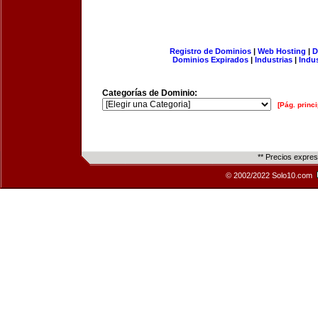
Registro de Dominios
|
Web Hosting
|
D
Dominios Expirados
|
Industrias
|
Indu
Categorías de Dominio:
[Pág. princi
** Precios expre
© 2002/2022 Solo10.com