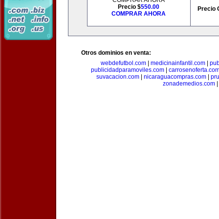
COMPRAR AHORA
Precio $
550.00
Precio 
COMPRAR AHORA
Otros dominios en venta:
webdefutbol.com
|
medicinainfantil.com
|
pub
publicidadparamoviles.com
|
carrosenoferta.co
suvacacion.com
|
nicaraguacompras.com
|
pr
zonademedios.com
|