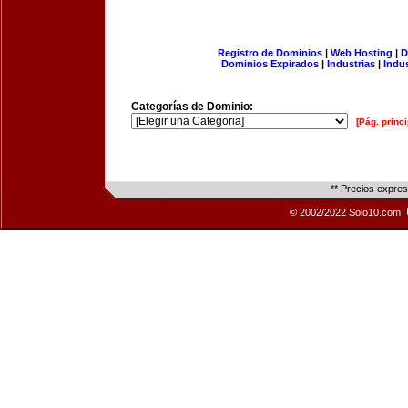
Registro de Dominios
|
Web Hosting
|
D
Dominios Expirados
|
Industrias
|
Indu
Categorías de Dominio:
[Pág. princi
** Precios expre
© 2002/2022 Solo10.com