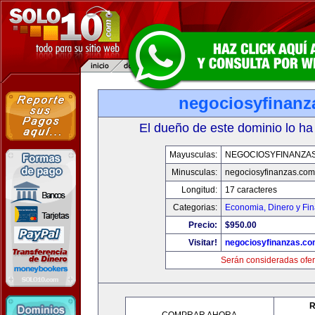
negociosyfinanz
El dueño de este dominio lo ha
Mayusculas:
NEGOCIOSYFINANZA
Minusculas:
negociosyfinanzas.com
Longitud:
17 caracteres
Categorias:
Economia, Dinero y Fi
Precio:
$950.00
Visitar!
negociosyfinanzas.c
Serán consideradas ofer
R