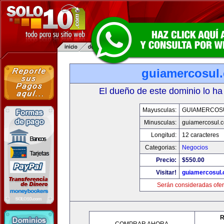
guiamercosul
El dueño de este dominio lo ha
Mayusculas:
GUIAMERCOS
Minusculas:
guiamercosul.
Longitud:
12 caracteres
Categorias:
Negocios
Precio:
$550.00
Visitar!
guiamercosul
Serán consideradas ofer
R