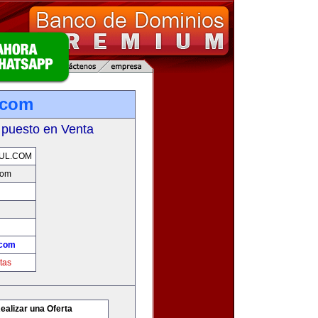
.com
 puesto en Venta
UL.COM
com
.com
tas
ealizar una Oferta