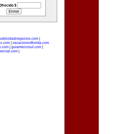
Ofrecido $
publicidadnegocios.com
|
es.com
|
vacacionesflorida.com
s.com
|
guiamercosul.com
|
ercial.com
|