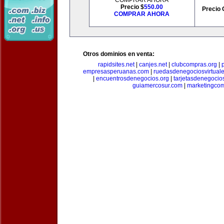
COMPRAR AHORA
Precio $
550.00
Precio 
COMPRAR AHORA
Otros dominios en venta:
rapidsites.net
|
canjes.net
|
clubcompras.org
|
empresasperuanas.com
|
ruedasdenegociosvirtual
|
encuentrosdenegocios.org
|
tarjetasdenegocio
guiamercosur.com
|
marketingcom