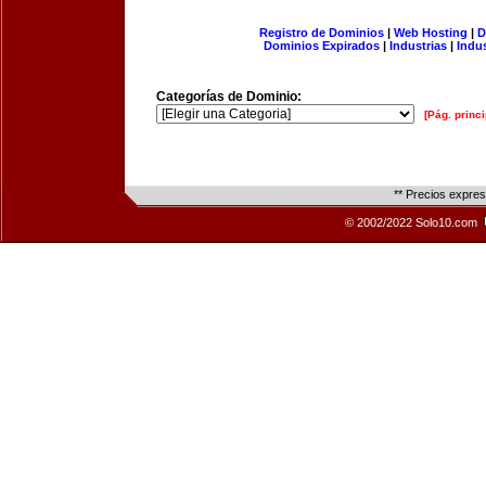
Registro de Dominios
|
Web Hosting
|
D
Dominios Expirados
|
Industrias
|
Indu
Categorías de Dominio:
[Pág. princi
** Precios expre
© 2002/2022 Solo10.com