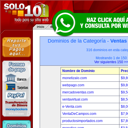
Dominios de la Categoría -
Ventas
316 dominios en esta categ
Mostrando 1 de 150
Ver siguientes 150 >>
Nombre de Dominio
Prec
monetizalo.com
$9,
webpago.com
$9,
mercadoventas.com
$9,
ventavirtual.com
$8,
e-Venta.com
$8,
VentaDeCampos.com
$7,
productosimportados.com
$7,