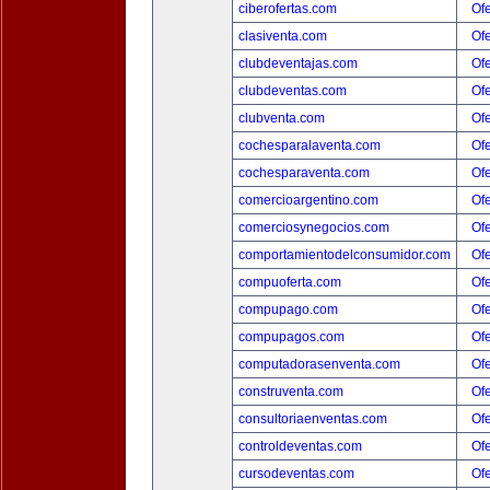
ciberofertas.com
Ofe
clasiventa.com
Ofe
clubdeventajas.com
Ofe
clubdeventas.com
Ofe
clubventa.com
Ofe
cochesparalaventa.com
Ofe
cochesparaventa.com
Ofe
comercioargentino.com
Ofe
comerciosynegocios.com
Ofe
comportamientodelconsumidor.com
Ofe
compuoferta.com
Ofe
compupago.com
Ofe
compupagos.com
Ofe
computadorasenventa.com
Ofe
construventa.com
Ofe
consultoriaenventas.com
Ofe
controldeventas.com
Ofe
cursodeventas.com
Ofe