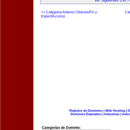
Ver Siguientes 150 >
<< Categoria Anterior (TelevisiÃ³n y
Cat
EspectÃ¡culos)
Registro de Dominios
|
Web Hosting
|
D
Dominios Expirados
|
Industrias
|
Indu
Categorías de Dominio: