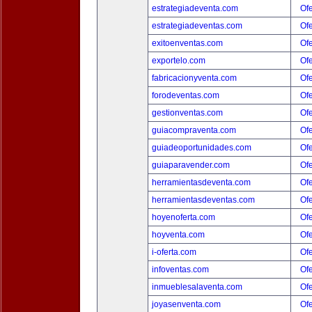
estrategiadeventa.com
Ofe
estrategiadeventas.com
Ofe
exitoenventas.com
Ofe
exportelo.com
Ofe
fabricacionyventa.com
Ofe
forodeventas.com
Ofe
gestionventas.com
Ofe
guiacompraventa.com
Ofe
guiadeoportunidades.com
Ofe
guiaparavender.com
Ofe
herramientasdeventa.com
Ofe
herramientasdeventas.com
Ofe
hoyenoferta.com
Ofe
hoyventa.com
Ofe
i-oferta.com
Ofe
infoventas.com
Ofe
inmueblesalaventa.com
Ofe
joyasenventa.com
Ofe