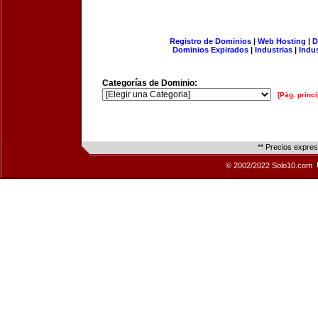
Registro de Dominios
|
Web Hosting
|
D
Dominios Expirados
|
Industrias
|
Indu
Categorías de Dominio:
[Pág. princi
** Precios expre
© 2002/2022 Solo10.com