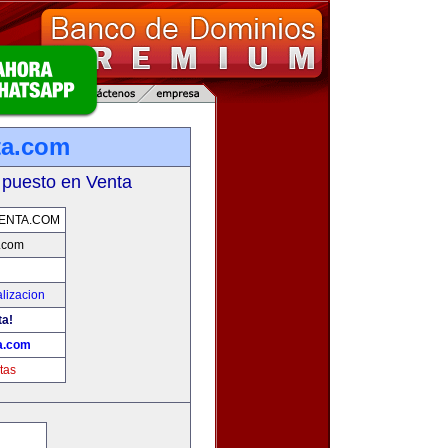
ta.com
 puesto en Venta
ENTA.COM
.com
lizacion
ta!
a.com
tas