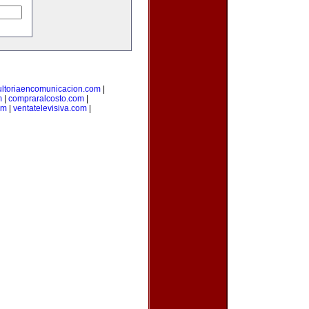
ultoriaencomunicacion.com
|
m
|
compraralcosto.com
|
om
|
ventatelevisiva.com
|