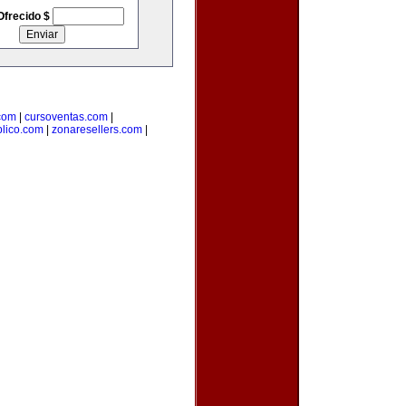
Ofrecido $
com
|
cursoventas.com
|
blico.com
|
zonaresellers.com
|