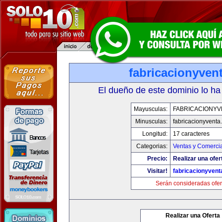
fabricacionyven
El dueño de este dominio lo ha
Mayusculas:
FABRICACIONYV
Minusculas:
fabricacionyventa
Longitud:
17 caracteres
Categorias:
Ventas y Comercia
Precio:
Realizar una ofer
Visitar!
fabricacionyven
Serán consideradas ofer
Realizar una Oferta