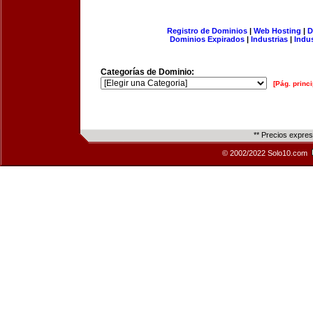
Registro de Dominios
|
Web Hosting
|
D
Dominios Expirados
|
Industrias
|
Indu
Categorías de Dominio:
[Pág. princi
** Precios expre
© 2002/2022 Solo10.com