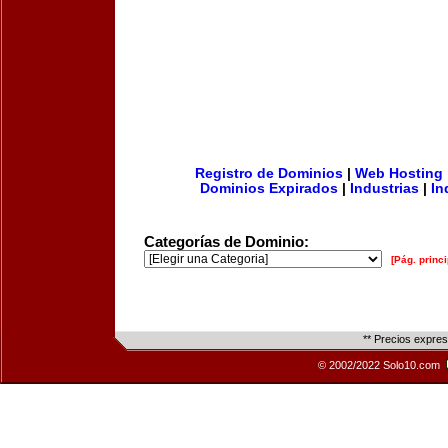
Registro de Dominios
|
Web Hosting
Dominios Expirados
|
Industrias
|
In
Categorías de Dominio:
[Pág. princi
** Precios expre
© 2002/2022 Solo10.com