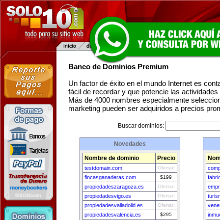
Banco de Dominios Premium
Un factor de éxito en el mundo Internet es con
fácil de recordar y que potencie las actividade
Más de 4000 nombres especialmente seleccion
marketing pueden ser adquiridos a precios pro
Buscar dominios:
Novedades
Nombre de dominio
Precio
Nom
testdomain.com
Ofertar!
comp
fincasganaderas.com
$199
fabr
propiedadeszaragoza.es
Ofertar!
empr
propiedadesvigo.es
Ofertar!
turi
propiedadesvalladolid.es
Ofertar!
vene
propiedadesvalencia.es
$295
inmu