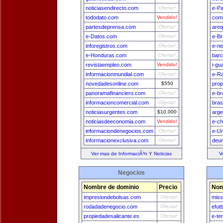
noticiasendirecto.com
Ofertar!
e-Pa
tododato.com
Vendido!
comu
partesdeprensa.com
Ofertar!
areq
e-Datos.com
Ofertar!
e-Br
inforegistros.com
Ofertar!
e-n
e-Honduras.com
Ofertar!
bar
revistaempleo.com
Vendido!
i-gu
informacionmundial.com
Ofertar!
e-Ra
novedadesonline.com
$550
prop
panoramafinanciero.com
Ofertar!
e-br
informacioncomercial.com
Ofertar!
bras
noticiasurgentes.com
$10,000
arge
noticiasdeeconomia.com
Vendido!
e-ch
informaciondenegocios.com
Ofertar!
e-U
informacionexclusiva.com
Ofertar!
deu
Ver mas de InformaciÃ³n Y Noticias
V
Negocios
Nombre de dominio
Precio
Nom
impresiondebolsas.com
Ofertar!
miss
rodadadenegocio.com
Ofertar!
efut
propiedadesalicante.es
Ofertar!
e-te