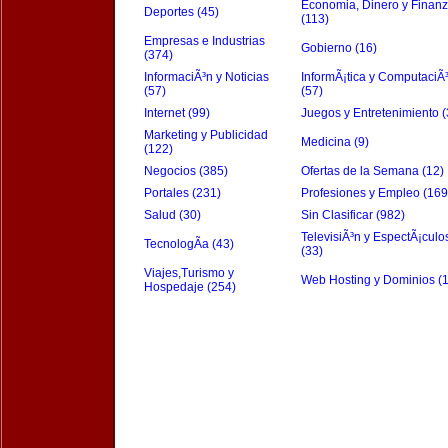
Economia, Dinero y Finan
Deportes (45)
(113)
Empresas e Industrias
Gobierno (16)
(374)
InformaciÃ³n y Noticias
InformÃ¡tica y ComputaciÃ
(57)
(57)
Internet (99)
Juegos y Entretenimiento (
Marketing y Publicidad
Medicina (9)
(122)
Negocios (385)
Ofertas de la Semana (12)
Portales (231)
Profesiones y Empleo (169
Salud (30)
Sin Clasificar (982)
TelevisiÃ³n y EspectÃ¡culo
TecnologÃ­a (43)
(33)
Viajes,Turismo y
Web Hosting y Dominios (
Hospedaje (254)