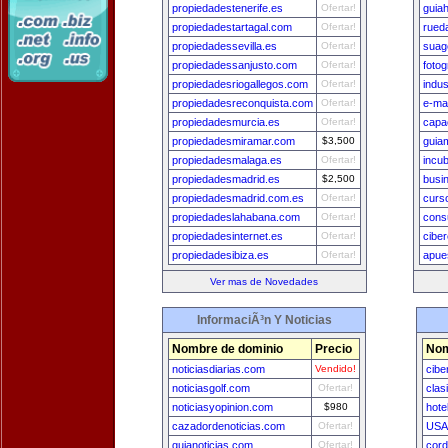
propiedadestenerife.es
Ofertar!
guiah
propiedadestartagal.com
Ofertar!
rued
propiedadessevilla.es
Ofertar!
suag
propiedadessanjusto.com
Ofertar!
foto
propiedadesriogallegos.com
Ofertar!
indu
propiedadesreconquista.com
Ofertar!
e-ma
propiedadesmurcia.es
Ofertar!
capa
propiedadesmiramar.com
$3,500
guia
propiedadesmalaga.es
Ofertar!
incu
propiedadesmadrid.es
$2,500
busi
propiedadesmadrid.com.es
Ofertar!
curs
propiedadeslahabana.com
Ofertar!
cons
propiedadesinternet.es
Ofertar!
cibe
propiedadesibiza.es
Ofertar!
apues
Ver mas de Novedades
InformaciÃ³n Y Noticias
Nombre de dominio
Precio
Nom
noticiasdiarias.com
Vendido!
cibe
noticiasgolf.com
Ofertar!
clas
noticiasyopinion.com
$980
hote
cazadordenoticias.com
Ofertar!
USA
guianoticias.com
Ofertar!
cord