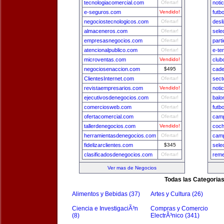
tecnologiacomercial.com
Ofertar!
noti
e-seguros.com
Vendido!
futb
negociostecnologicos.com
Ofertar!
desl
almaceneros.com
Ofertar!
sele
empresasnegocios.com
Ofertar!
part
atencionalpublico.com
Ofertar!
e-te
microventas.com
Vendido!
club
negociosenaccion.com
$495
cade
ClientesInternet.com
Ofertar!
sect
revistaempresarios.com
Vendido!
noti
ejecutivosdenegocios.com
Ofertar!
balo
comerciosweb.com
Ofertar!
futb
ofertacomercial.com
Ofertar!
camp
tallerdenegocios.com
Vendido!
coch
herramientasdenegocios.com
Ofertar!
camp
fidelizarclientes.com
$345
sele
clasificadosdenegocios.com
Ofertar!
reme
Ver mas de Negocios
Todas las Categoria
Alimentos y Bebidas (37)
Artes y Cultura (26)
Ciencia e InvestigaciÃ³n
Compras y Comercio
(8)
ElectrÃ³nico (341)