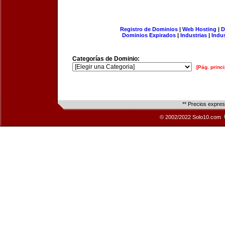
Registro de Dominios
|
Web Hosting
|
D
Dominios Expirados
|
Industrias
|
Indu
Categorías de Dominio:
[Pág. princi
** Precios expre
© 2002/2022 Solo10.com