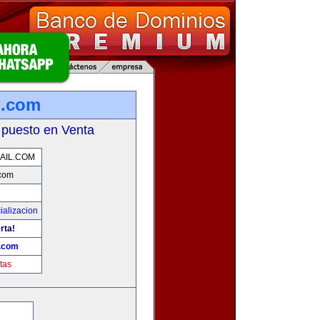
l.com
 puesto en Venta
AIL.COM
.com
ializacion
rta!
.com
tas