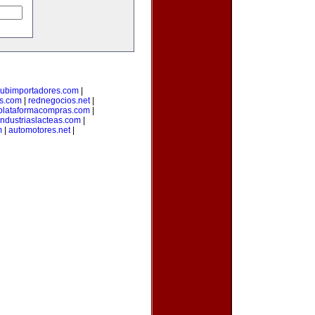
lubimportadores.com
|
s.com
|
rednegocios.net
|
plataformacompras.com
|
industriaslacteas.com
|
m
|
automotores.net
|