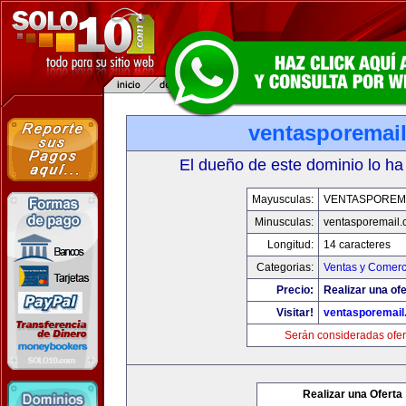
ventasporemai
El dueño de este dominio lo ha
Mayusculas:
VENTASPOREM
Minusculas:
ventasporemail
Longitud:
14 caracteres
Categorias:
Ventas y Comerc
Precio:
Realizar una ofe
Visitar!
ventasporemail
Serán consideradas ofer
Realizar una Oferta