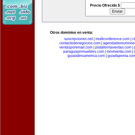
Precio Ofrecido $
Otros dominios en venta:
suscripciones.net
|
multiconference.com
|
c
contactodenegocios.com
|
agendadereunione
ventasporemail.com
|
plataformaventas.com
|
paraguayinmuebles.com
|
moviventa.com
|
guialatinoamerica.com
|
guiaitapema.co