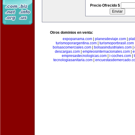
Precio Ofrecido $
Otros dominios en venta:
expopanama.com
|
planesdeviaje.com
|
pla
turismoporargentina.com
|
turismoporbrasil.com
bolsascomerciales.com
|
bolsasindustriales.com
|
descargas.com
|
empleosinternacionales.com
|
e
empresastecnologicas.com
|
i-coches.com
|
tecnologiasanitaria.com
|
encuestasdemercado.c