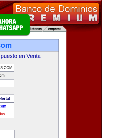
com
 puesto en Venta
AS.COM
com
ferta!
.com
tas