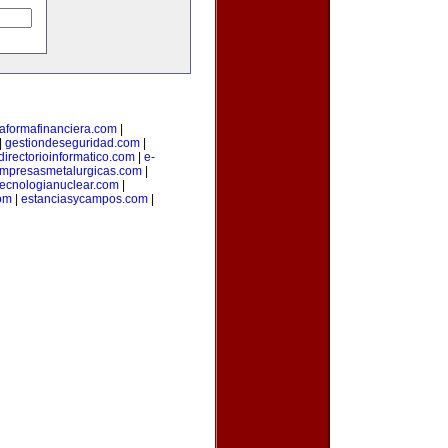
taformafinanciera.com
|
|
gestiondeseguridad.com
|
directorioinformatico.com
|
e-
mpresasmetalurgicas.com
|
tecnologianuclear.com
|
om
|
estanciasycampos.com
|