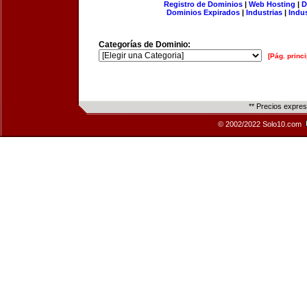
Registro de Dominios
|
Web Hosting
|
D
Dominios Expirados
|
Industrias
|
Indu
Categorías de Dominio:
[Pág. princi
** Precios expre
© 2002/2022 Solo10.com