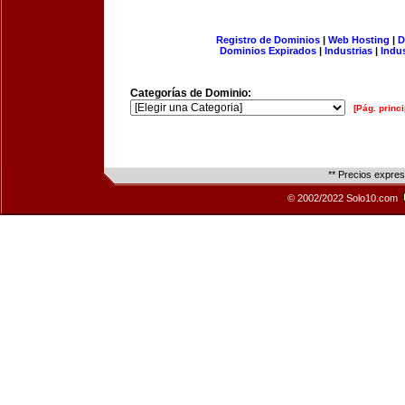
Registro de Dominios
|
Web Hosting
|
D
Dominios Expirados
|
Industrias
|
Indu
Categorías de Dominio:
[Pág. princi
** Precios expre
© 2002/2022 Solo10.com