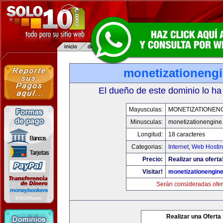
monetizationeng
El dueño de este dominio lo ha
Mayusculas:
MONETIZATIONEN
Minusculas:
monetizationengine
Longitud:
18 caracteres
Categorias:
Internet
,
Web Hostin
Precio:
Realizar una oferta
Visitar!
monetizationengin
Serán consideradas ofer
Realizar una Oferta