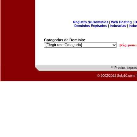
Registro de Dominios
|
Web Hosting
|
D
Dominios Expirados
|
Industrias
|
Indu
Categorías de Dominio:
[Pág. princi
** Precios expre
© 2002/2022 Solo10.com