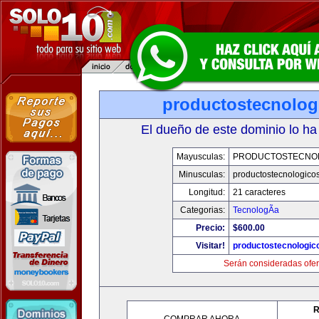
productostecnolog
El dueño de este dominio lo ha
Mayusculas:
PRODUCTOSTECNO
Minusculas:
productostecnologico
Longitud:
21 caracteres
Categorias:
TecnologÃ­a
Precio:
$600.00
Visitar!
productostecnologic
Serán consideradas ofer
R