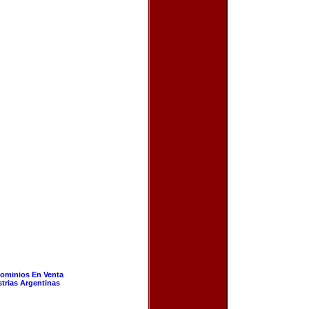
ominios En Venta
strias Argentinas