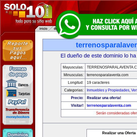
terrenosparalave
El dueño de este dominio lo ha
Mayusculas:
TERRENOSPARALAVENTA.
Minusculas:
terrenosparalaventa.com
Longitud:
19 caracteres
Categorias:
Inmuebles y Propiedades
,
Ven
Precio:
Realizar una oferta!
Visitar!
terrenosparalaventa.com
Serán consideradas ofer
Realizar una Oferta