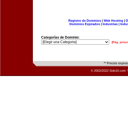
Registro de Dominios
|
Web Hosting
|
D
Dominios Expirados
|
Industrias
|
Indu
Categorías de Dominio:
[Pág. princi
** Precios expre
© 2002/2022 Solo10.com