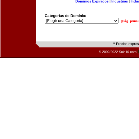
Dominios Expirados
|
Industrias
|
Indu
Categorías de Dominio:
[Pág. princi
** Precios expre
© 2002/2022 Solo10.com